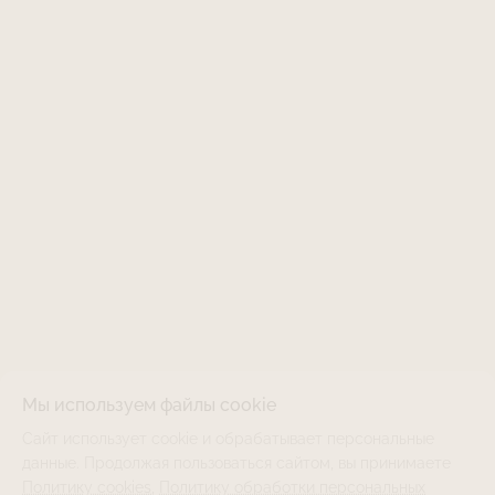
Мы используем файлы cookie
Сайт использует cookie и обрабатывает персональные
creamROZA
НЕТ В НАЛИЧИИ
данные. Продолжая пользоваться сайтом, вы принимаете
Политику cookies
,
Политику обработки персональных
Крем "Роза" для рук и тела 250мл