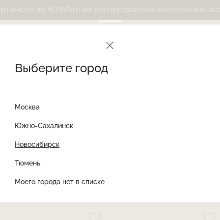
имент до 50%
Летняя распродажа на выделенный ассор
Le Journal Intime
Каталог
Боди женские
Выберите город
Боди женские
10 товаров
Сортировать
Фильтры
Найти товар
Найти
Москва
Южно-Сахалинск
NEW
NEW
Новосибирск
Тюмень
Моего города нет в списке