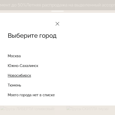
 до 50%
Летняя распродажа на выделенный ассортимен
Le Journal Intime
Каталог
Женские трусы
Выберите город
Женские трусы
137 товаров
Найти товар
Найти
Москва
Южно-Сахалинск
Бразилиана
Стринги
Слипы
Танга
Новосибирск
Тюмень
Моего города нет в списке
Сортировать
Фильтры