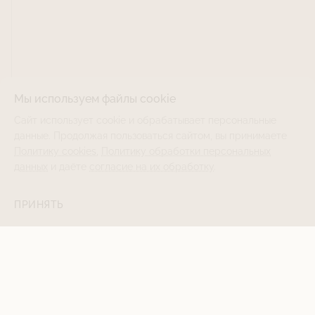
Мы используем файлы cookie
Сайт использует cookie и обрабатывает персональные
данные. Продолжая пользоваться сайтом, вы принимаете
Политику cookies
,
Политику обработки персональных
данных
и даёте
согласие на их обработку
.
ПРИНЯТЬ