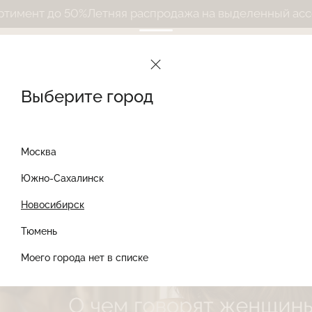
т до 50%
Летняя распродажа на выделенный ассортиме
Le Journal Intime
Дневник
Новости
О чем говорят женщины?
Выберите город
О чем говорят женщин
Москва
Южно-Сахалинск
17 июня
НОВОСТИ
Новосибирск
Найти товар
Тюмень
Моего города нет в списке