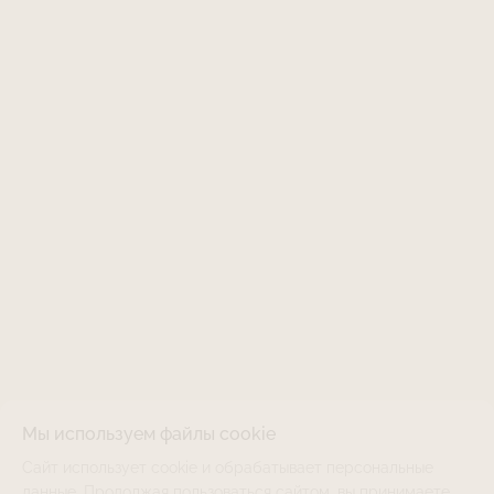
Мы используем файлы cookie
Сайт использует cookie и обрабатывает персональные
LJNS-111VI-STR30
НЕТ В НАЛИЧИИ
данные. Продолжая пользоваться сайтом, вы принимаете