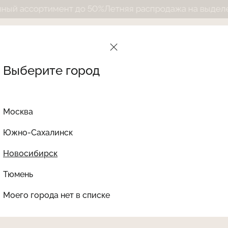
ортимент до 50%
Летняя распродажа на выделенный ас
Выберите город
Москва
Южно-Сахалинск
Новосибирск
Найти товар
Тюмень
Le Journal Intime
Ката
Купальник АФРОДИТА
Моего города нет в списке
LJAP-532LSV59-S