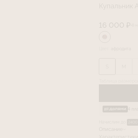
Купальник 
16 000 ₽
В н
Цвет:
афродита
S
M
Таблица размеро
4 пл
Начислим до
2400
Описание
Купальник АФРО
Характеристик