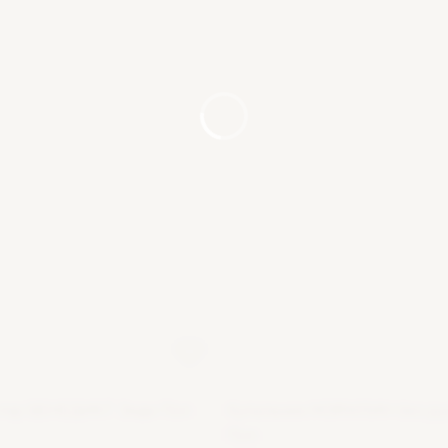
тер БЕНЕДИКТ Энди Поп
Купальник МЭРИЛИН без ру
Поп