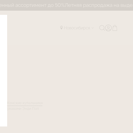
сортимент до 50%
Летняя распродажа на выделенный а
Новосибирск
лог
Женские купальники
 с рукавами Энди Поп
E