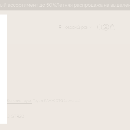
ртимент до 50%
Летняя распродажа на выделенный асс
Новосибирск
лог
Женские трусы
Трусы ЛАНЖ DTG (шоколад)
LG43-STR20