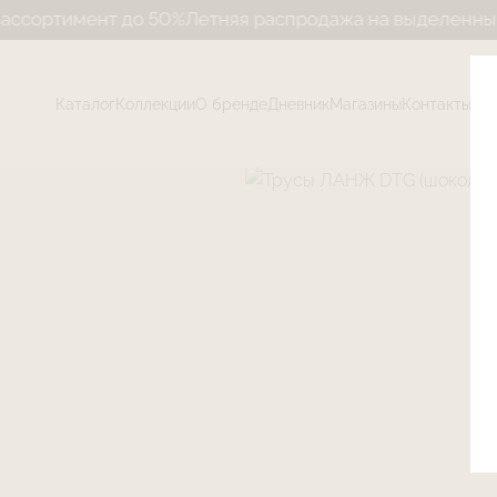
мент до 50%
Летняя распродажа на выделенный ассор
Каталог
Коллекции
О бренде
Дневник
Магазины
Контакты