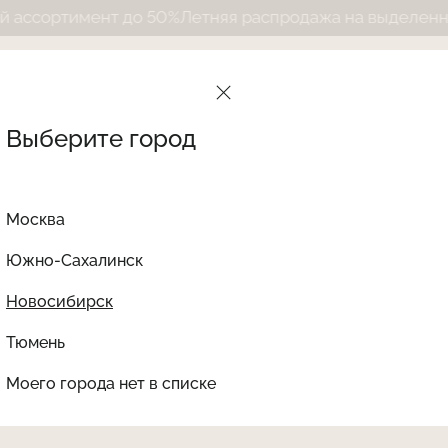
тимент до 50%
Летняя распродажа на выделенный ассо
Выберите город
Москва
Южно-Сахалинск
Новосибирск
Найти товар
Тюмень
Le Journal Intime
Ката
Моего города нет в списке
LJDTN-253
SALE