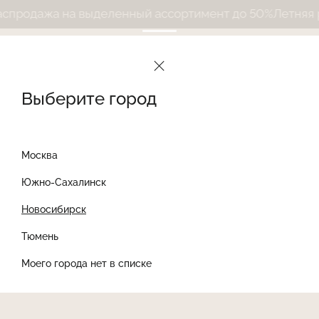
продажа на выделенный ассортимент до 50%
Летняя ра
Выберите город
Москва
Южно-Сахалинск
Новосибирск
Найти товар
Тюмень
Моего города нет в списке