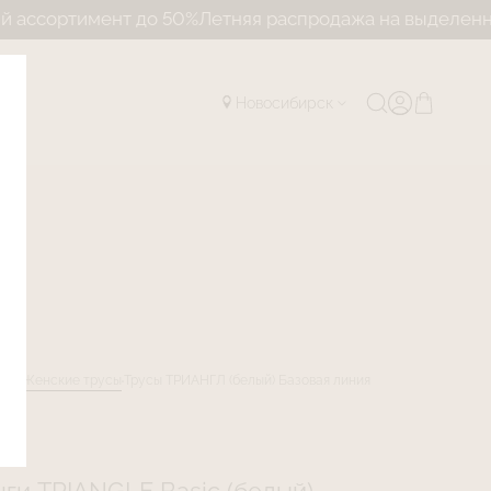
имент до 50%
Летняя распродажа на выделенный ассо
Новосибирск
лог
Женские трусы
Трусы ТРИАНГЛ (белый) Базовая линия
E