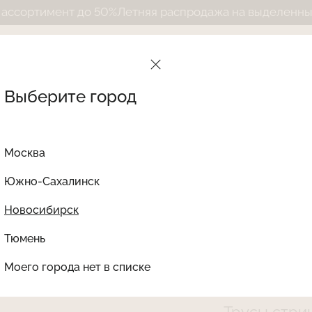
мент до 50%
Летняя распродажа на выделенный ассорт
Выберите город
Москва
Южно-Сахалинск
Новосибирск
Найти товар
Тюмень
Le Journal Intime
Ката
Моего города нет в списке
LJNS-252TRG01-S